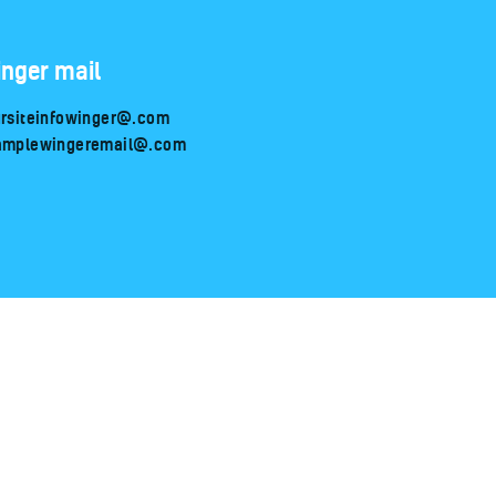
nger mail
rsiteinfowinger@.com
amplewingeremail@.com