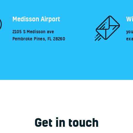
Medisson Airport
Wi
2105 S Medisson ave
you
Pembroke Pines, FL 28260
ex
Get in touch