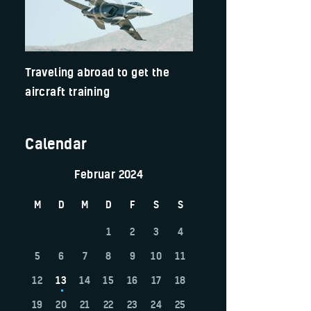
Traveling abroad to get the
aircraft training
Calendar
Februar 2024
M
D
M
D
F
S
S
1
2
3
4
5
6
7
8
9
10
11
12
13
14
15
16
17
18
19
20
21
22
23
24
25