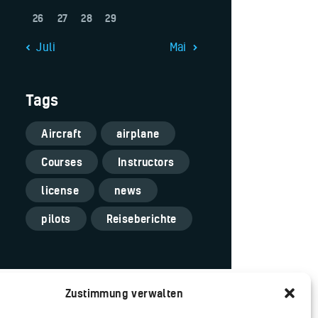
26
27
28
29
« Juli
Mai »
Tags
Aircraft
airplane
Courses
Instructors
license
news
pilots
Reiseberichte
Zustimmung verwalten