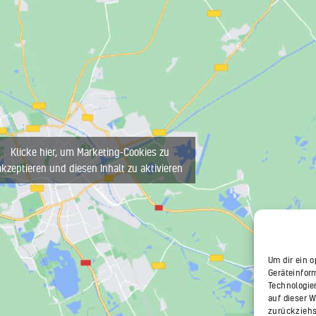
Klicke hier, um Marketing-Cookies zu
akzeptieren und diesen Inhalt zu aktivieren
Um dir ein 
Geräteinfor
Technologie
auf dieser 
zurückziehs